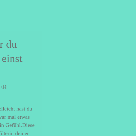
r du
 einst
ER
elleicht hast du
war mal etwas
ein Gefühl.Diese
üterin deiner