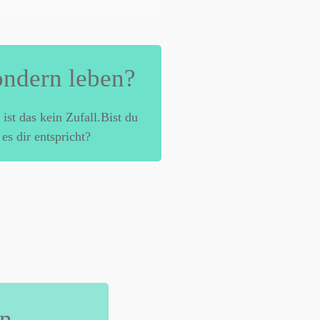
ondern leben?
st das kein Zufall.Bist du
es dir entspricht?
n.