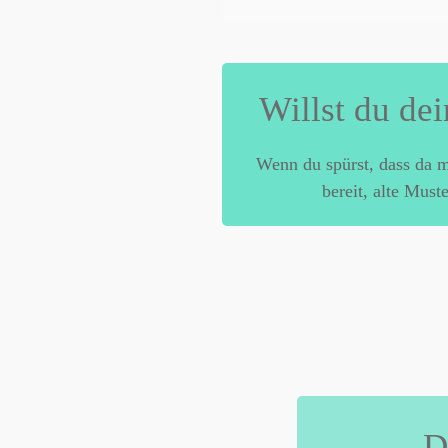
Willst du de
Wenn du spürst, dass da m
bereit, alte Must
D