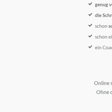
genug v
die Schn
schon
s
schon e
ein Coa
Online 
Ohne d