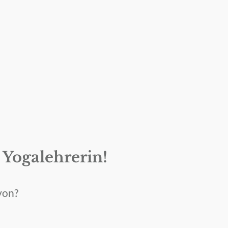
e Yogalehrerin!
von?