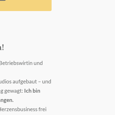
a!
 Betriebswirtin und
udios aufgebaut – und
ng gewagt:
Ich bin
angen.
Herzensbusiness frei