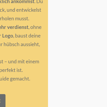
klich ankommst
. Du
ck, und entwickelst
erholen musst.
hr verdienst
, ohne
r Logo
, baust deine
nur hübsch aussieht,
st – und mit einem
erfekt ist.
 Guide gemacht.
E