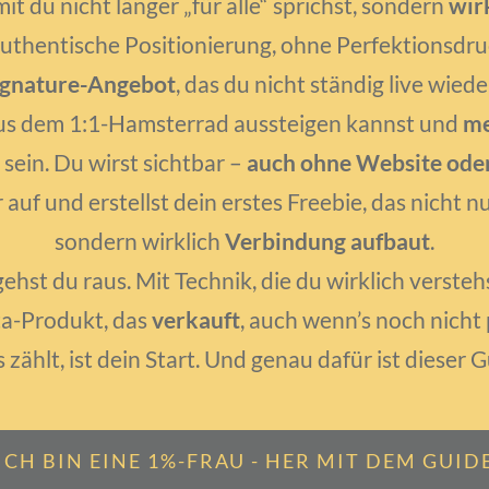
it du nicht länger „für alle“ sprichst, sondern
wir
authentische Positionierung, ohne Perfektionsdru
ignature-Angebot
, das du nicht ständig live wied
aus dem 1:1-Hamsterrad aussteigen kannst und
me
 sein. Du wirst sichtbar –
auch ohne Website ode
 auf und erstellst dein erstes Freebie, das nicht 
sondern wirklich
Verbindung aufbaut
.
hst du raus. Mit Technik, die du wirklich versteh
ta-Produkt, das
verkauft
, auch wenn’s noch nicht p
zählt, ist dein Start. Und genau dafür ist dieser
ICH BIN EINE 1%-FRAU - HER MIT DEM GUID