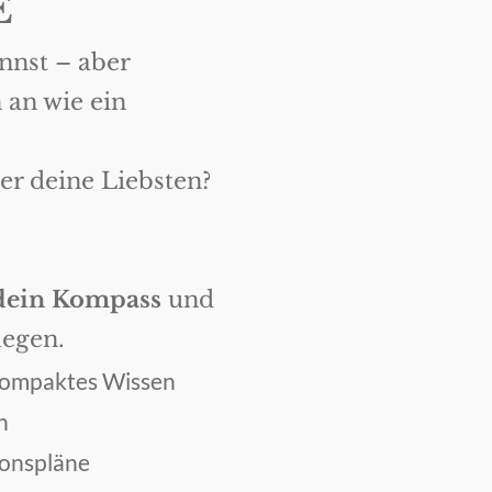
E
nnst – aber
 an wie ein
ßer deine Liebsten?
 dein Kompass
und
legen.
 kompaktes Wissen
n
ionspläne