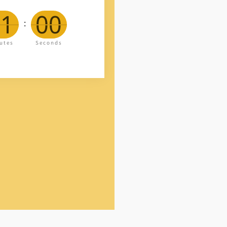
01
00
:
utes
Seconds