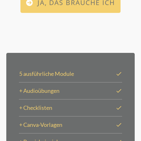
JA, DAS BRAUCHE ICH
5 ausführliche Module
+ Audioübungen
+ Checklisten
+ Canva-Vorlagen