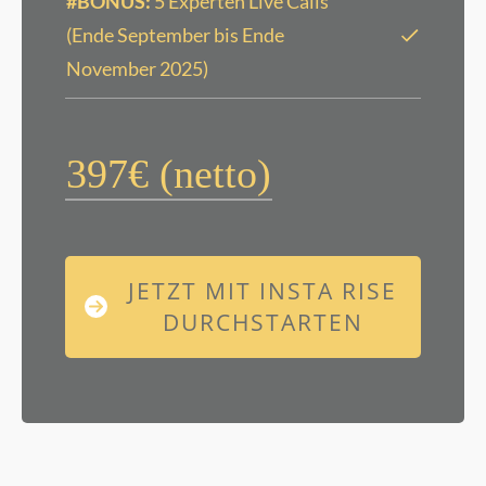
#BONUS:
5 Experten Live Calls
(Ende September bis Ende
November 2025)
397€ (netto)
JETZT MIT INSTA RISE
DURCHSTARTEN