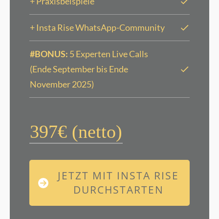
+ Praxisbeispiele
+ Insta Rise WhatsApp-Community
#BONUS:
5 Experten Live Calls
(Ende September bis Ende
November 2025)
397€ (netto)
JETZT MIT INSTA RISE
DURCHSTARTEN