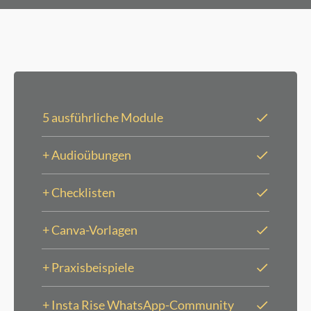
5 ausführliche Module
+ Audioübungen
+ Checklisten
+ Canva-Vorlagen
+ Praxisbeispiele
+ Insta Rise WhatsApp-Community