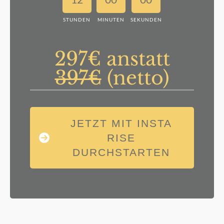
STUNDEN
MINUTEN
SEKUNDEN
297€ anstatt
397€
(netto)
JETZT MIT INSTA
RISE
DURCHSTARTEN