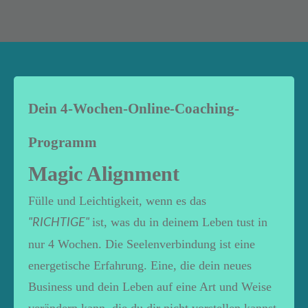
Dein 4-Wochen-Online-Coaching-
Programm
Magic Alignment
Fülle und Leichtigkeit, wenn es das
ist, was du in deinem Leben tust in
"RICHTIGE"
nur 4 Wochen. Die Seelenverbindung ist eine
energetische Erfahrung. Eine, die dein neues
Business und dein Leben auf eine Art und Weise