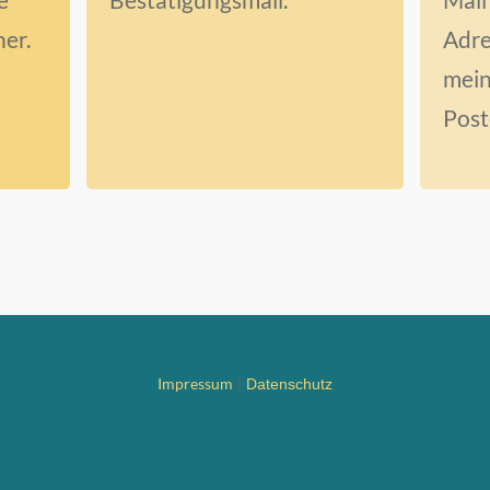
er.
Adre
mein
Post
Impressum
|
Datenschutz