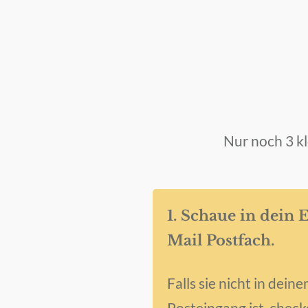
Nur noch 3 k
1. Schaue in dein 
Mail Postfach.
Falls sie nicht in dein
Posteingang ist, check