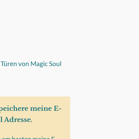
ie Türen von Magic Soul
Speichere meine E-
l Adresse.
 am besten meine E-