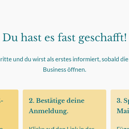
Du hast es fast geschafft!
itte und du wirst als erstes informiert, sobald d
Business öffnen.
E-
2. Bestätige deine
3. 
Anmeldung.
Mai
em
Klicke auf den Link in der
Füge