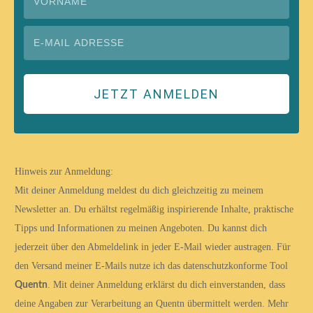
JETZT ANMELDEN
Hinweis zur Anmeldung:
Mit deiner Anmeldung meldest du dich gleichzeitig zu meinem
Newsletter an. Du erhältst regelmäßig inspirierende Inhalte, praktische
Tipps und Informationen zu meinen Angeboten. Du kannst dich
jederzeit über den Abmeldelink in jeder E-Mail wieder austragen.
Für
den Versand meiner E-Mails nutze ich das datenschutzkonforme Tool
. Mit deiner Anmeldung erklärst du dich einverstanden, dass
Quentn
deine Angaben zur Verarbeitung an Quentn übermittelt werden. Mehr