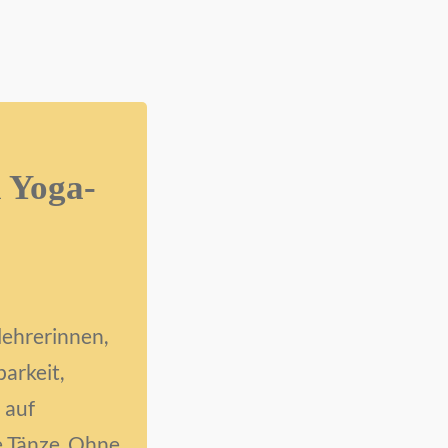
n Yoga-
ehrerinnen,
barkeit,
 auf
e Tänze. Ohne