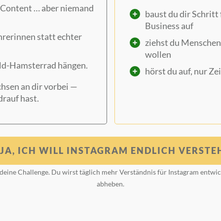
a-Content … aber niemand
baust du dir Schritt
Business auf
hrerinnen statt echter
ziehst du Menschen a
wollen
eld-Hamsterrad hängen.
hörst du auf, nur Ze
hsen an dir vorbei —
drauf hast.
JA, ICH WILL INSTAGRAM ENDLICH VERSTE
 deine Challenge. Du wirst täglich mehr Verständnis für Instagram entw
abheben.