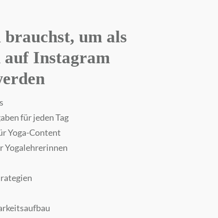
u brauchst, um als
 auf Instagram
werden
s
ben für jeden Tag
für Yoga-Content
ür Yogalehrerinnen
rategien
rkeitsaufbau