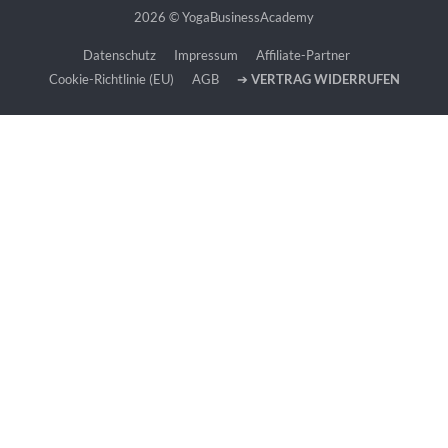
2026 © YogaBusinessAcademy
Datenschutz
Impressum
Affiliate-Partner
Cookie-Richtlinie (EU)
AGB
➔
VERTRAG WIDERRUFEN