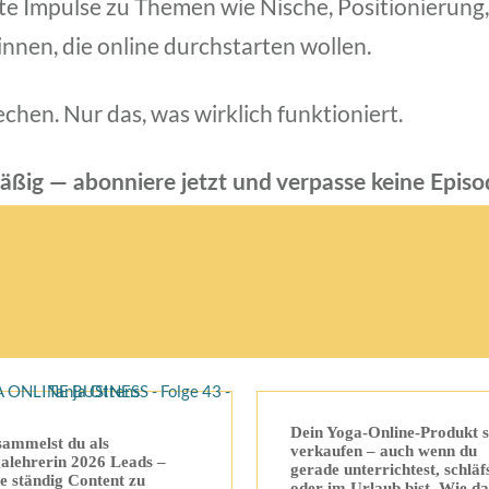
e Impulse zu Themen wie Nische, Positionierung
innen, die online durchstarten wollen.
chen. Nur das, was wirklich funktioniert.
äßig — abonniere jetzt und verpasse keine Episo
Dein Yoga-Online-Produkt s
sammelst du als
verkaufen – auch wenn du
alehrerin 2026 Leads –
gerade unterrichtest, schläf
e ständig Content zu
oder im Urlaub bist. Wie da