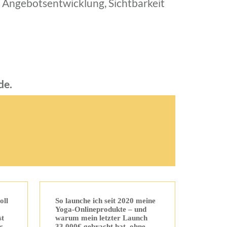
, Angebotsentwicklung, Sichtbarkeit
de.
oll
So launche ich seit 2020 meine
Yoga-Onlineprodukte – und
st
warum mein letzter Launch
s
33.000€ gebracht hat, ohne