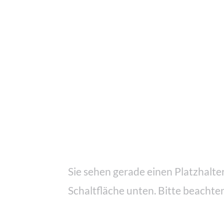
Bewerten Sie uns auf Trustpilot
Sie sehen gerade einen Platzhalte
Schaltfläche unten. Bitte beachte
Inhalt entsperren