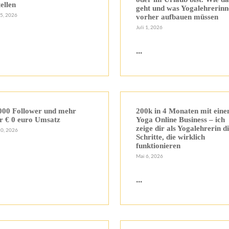
tellen
geht und was Yogalehrerin
15, 2026
vorher aufbauen müssen
Juli 1, 2026
...
000 Follower und mehr
200k in 4 Monaten mit ein
r € 0 euro Umsatz
Yoga Online Business – ich
zeige dir als Yogalehrerin d
20, 2026
Schritte, die wirklich
funktionieren
Mai 6, 2026
...