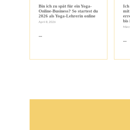
Bin ich zu spät für ein Yoga-
Ich
Online-Business? So startest du
mit
2026 als Yoga-Lehrerin online
err
bis
April 8, 2026
März
...
...
Pagination