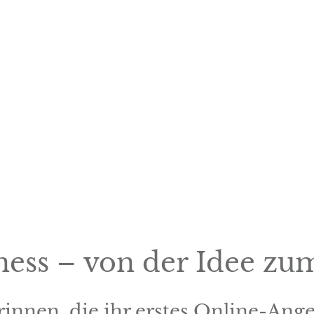
Der Podcast für Yogal
erstes Online-Angebo
verkaufen wollen.
ness – von der Idee zu
rinnen, die ihr erstes Online-Ange