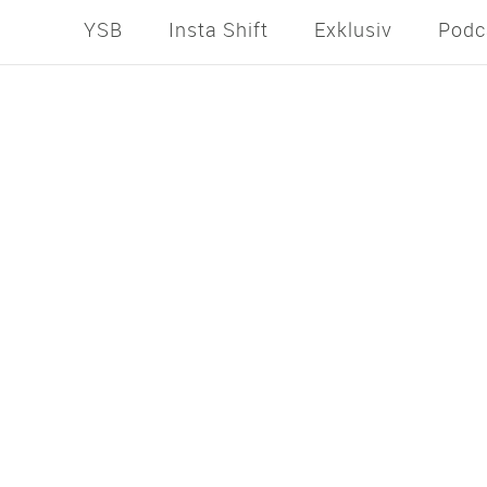
YSB
Insta Shift
Exklusiv
Podc
PODC
Yoga Online B
von der Idee zum Verk