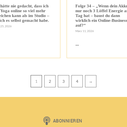
 hätte nie gedacht, dass ich
Folge 34 – „Wenn dein Akk
 Yoga online so viel mehr
nur noch 3 Löffel Energie 
eichen kann als im Studio –
Tag hat – baust du dann
 ich es selbst gemacht habe.
wirklich ein Online-Busines
auf?“
 25, 2026
März 11, 2026
...
1
2
3
4
→