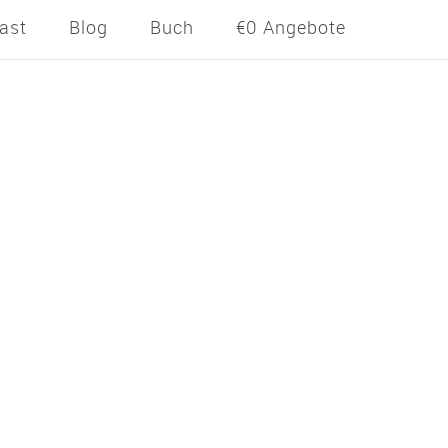
ast
Blog
Buch
€0 Angebote
AST
usiness
auf