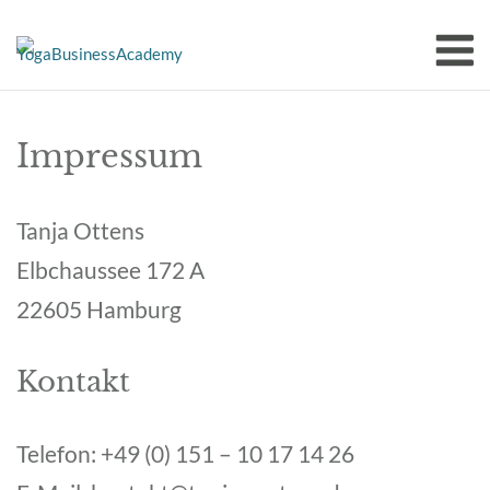
Skip
M
to
content
Impressum
Tanja Ottens
Elbchaussee 172 A
22605 Hamburg
Kontakt
Telefon: +49 (0) 151 – 10 17 14 26