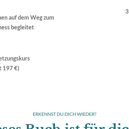
3
nen auf dem Weg zum
ess begleitet
etzungskurs
 197 €)
ERKENNST DU DICH WIEDER?