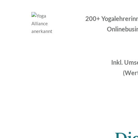
200+ Yogalehrerin
Onlinebusin
Inkl. Ums
(Wert