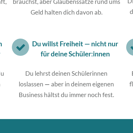
Di
ft,
brauchst, aber Glaubenssätze rund ums
d
Geld halten dich davon ab.
h
Du willst Freiheit
—
nicht nur
r
für deine Schüler:innen
du
Du lehrst deinen Schülerinnen
n
loslassen
—
aber in deinem eigenen
f
Business hältst du immer noch fest.