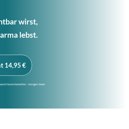
htbar wirst,
arma lebst.
nt 14,95 €
ersand heute bestellen - morgen lesen