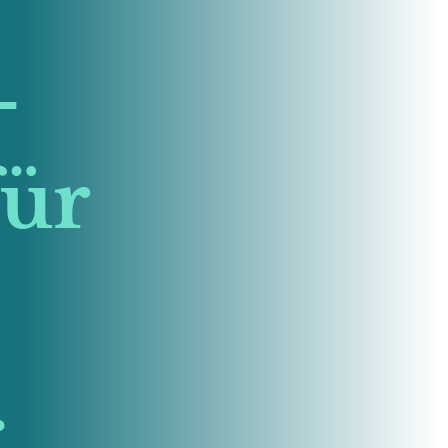
-
für
.