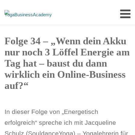
Skip
M
to
content
Folge 34 – „Wenn dein Akku
nur noch 3 Löffel Energie am
Tag hat – baust du dann
wirklich ein Online-Business
auf?“
In dieser Folge von „Energetisch
erfolgreich“ spreche ich mit Jacqueline
Schulz (SouldanceYoga) – Yogalehrerin für