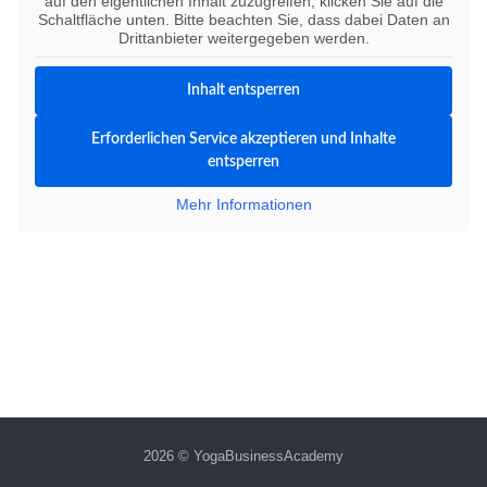
auf den eigentlichen Inhalt zuzugreifen, klicken Sie auf die
Schaltfläche unten. Bitte beachten Sie, dass dabei Daten an
Drittanbieter weitergegeben werden.
Inhalt entsperren
Erforderlichen Service akzeptieren und Inhalte
entsperren
Mehr Informationen
2026 © YogaBusinessAcademy